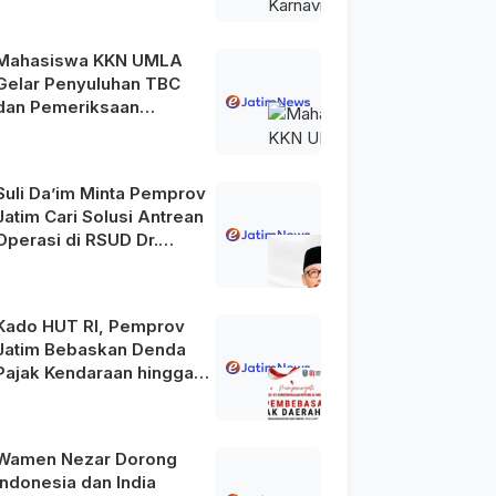
Mahasiswa KKN UMLA
Gelar Penyuluhan TBC
dan Pemeriksaan
Kesehatan Gratis di
Lamongan
Suli Da’im Minta Pemprov
Jatim Cari Solusi Antrean
Operasi di RSUD Dr.
Soetomo
Kado HUT RI, Pemprov
Jatim Bebaskan Denda
Pajak Kendaraan hingga
31 Agustus 2026
Wamen Nezar Dorong
Indonesia dan India