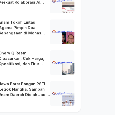
Perkuat Kolaborasi AI
Menuju Indonesia Emas
2045
Enam Tokoh Lintas
Agama Pimpin Doa
Kebangsaan di Monas
pada HUT Ke-81 RI
Chery Q Resmi
Dipasarkan, Cek Harga,
Spesifikasi, dan Fitur
Unggulannya
Jawa Barat Bangun PSEL
Legok Nangka, Sampah
Enam Daerah Diolah Jadi
Energi