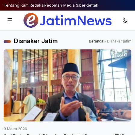
Skip
Tentang Kami
Redaksi
Pedoman Media Siber
Kontak
to
content
Disnaker Jatim
Beranda
»
Disnaker Jatim
3 Maret 2026