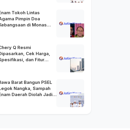
2045
Enam Tokoh Lintas
Agama Pimpin Doa
Kebangsaan di Monas
pada HUT Ke-81 RI
Chery Q Resmi
Dipasarkan, Cek Harga,
Spesifikasi, dan Fitur
Unggulannya
Jawa Barat Bangun PSEL
Legok Nangka, Sampah
Enam Daerah Diolah Jadi
Energi