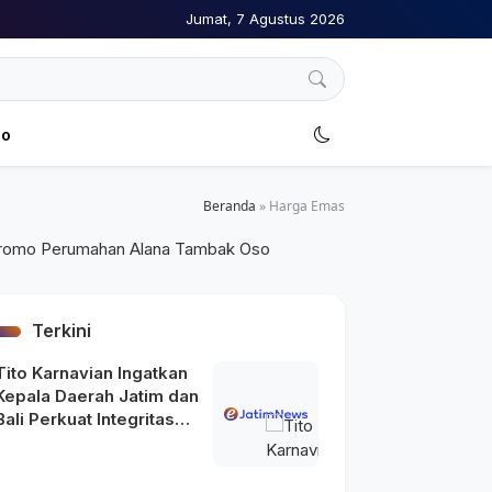
Jumat, 7 Agustus 2026
no
Beranda
»
Harga Emas
Terkini
Tito Karnavian Ingatkan
Kepala Daerah Jatim dan
Bali Perkuat Integritas
usai Maraknya OTT