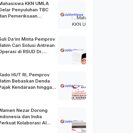
Mahasiswa KKN UMLA
Gelar Penyuluhan TBC
dan Pemeriksaan
Kesehatan Gratis di
Lamongan
Suli Da’im Minta Pemprov
Jatim Cari Solusi Antrean
Operasi di RSUD Dr.
Soetomo
Kado HUT RI, Pemprov
Jatim Bebaskan Denda
Pajak Kendaraan hingga
31 Agustus 2026
Wamen Nezar Dorong
Indonesia dan India
Perkuat Kolaborasi AI
Menuju Indonesia Emas