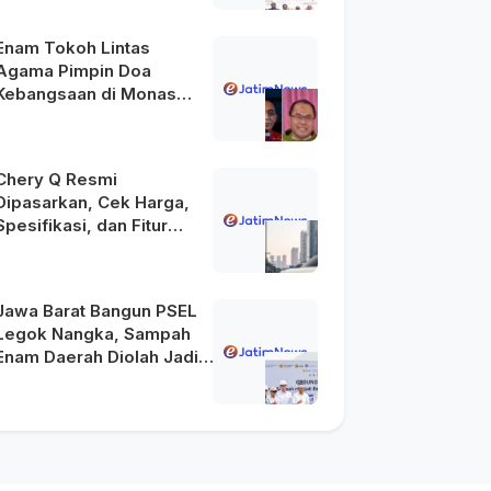
2045
Enam Tokoh Lintas
Agama Pimpin Doa
Kebangsaan di Monas
pada HUT Ke-81 RI
Chery Q Resmi
Dipasarkan, Cek Harga,
Spesifikasi, dan Fitur
Unggulannya
Jawa Barat Bangun PSEL
Legok Nangka, Sampah
Enam Daerah Diolah Jadi
Energi