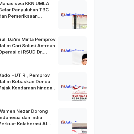
Mahasiswa KKN UMLA
Gelar Penyuluhan TBC
dan Pemeriksaan
Kesehatan Gratis di
Lamongan
Suli Da’im Minta Pemprov
Jatim Cari Solusi Antrean
Operasi di RSUD Dr.
Soetomo
Kado HUT RI, Pemprov
Jatim Bebaskan Denda
Pajak Kendaraan hingga
31 Agustus 2026
Wamen Nezar Dorong
Indonesia dan India
Perkuat Kolaborasi AI
Menuju Indonesia Emas