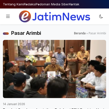
Skip
Tentang Kami
Redaksi
Pedoman Media Siber
Kontak
to
content
Pasar Arimbi
Beranda
»
Pasar Arimbi
14 Januari 2026