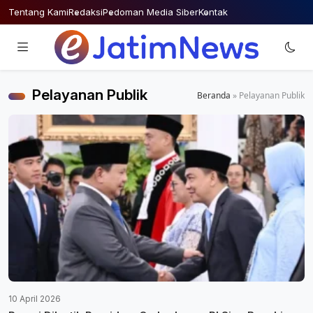
Skip
Tentang Kami
Redaksi
Pedoman Media Siber
Kontak
to
content
Pelayanan Publik
Beranda
»
Pelayanan Publik
10 April 2026