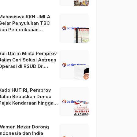
Mahasiswa KKN UMLA
Gelar Penyuluhan TBC
dan Pemeriksaan
Kesehatan Gratis di
Lamongan
Suli Da’im Minta Pemprov
Jatim Cari Solusi Antrean
Operasi di RSUD Dr.
Soetomo
Kado HUT RI, Pemprov
Jatim Bebaskan Denda
Pajak Kendaraan hingga
31 Agustus 2026
Wamen Nezar Dorong
Indonesia dan India