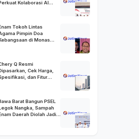
Perkuat Kolaborasi AI
Menuju Indonesia Emas
2045
Enam Tokoh Lintas
Agama Pimpin Doa
Kebangsaan di Monas
pada HUT Ke-81 RI
Chery Q Resmi
Dipasarkan, Cek Harga,
Spesifikasi, dan Fitur
Unggulannya
Jawa Barat Bangun PSEL
Legok Nangka, Sampah
Enam Daerah Diolah Jadi
Energi