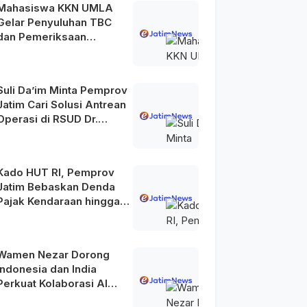
Mahasiswa KKN UMLA
Gelar Penyuluhan TBC
dan Pemeriksaan
Kesehatan Gratis di
Lamongan
Suli Da’im Minta Pemprov
Jatim Cari Solusi Antrean
Operasi di RSUD Dr.
Soetomo
Kado HUT RI, Pemprov
Jatim Bebaskan Denda
Pajak Kendaraan hingga
31 Agustus 2026
Wamen Nezar Dorong
Indonesia dan India
Perkuat Kolaborasi AI
Menuju Indonesia Emas