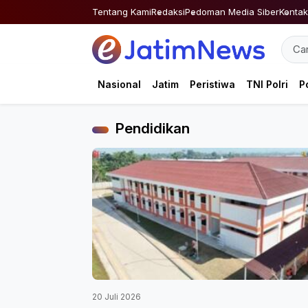
Skip
Tentang Kami
Redaksi
Pedoman Media Siber
Kontak
to
content
Nasional
Jatim
Peristiwa
TNI Polri
Po
Pendidikan
20 Juli 2026