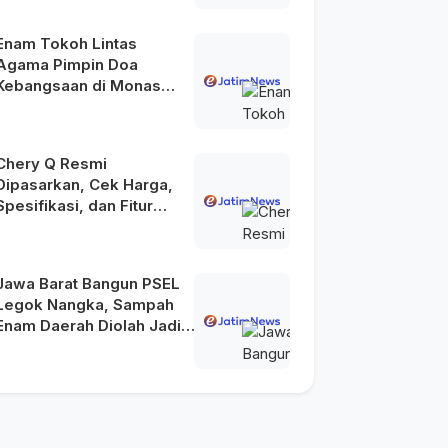
2045
Enam Tokoh Lintas
Agama Pimpin Doa
Kebangsaan di Monas
pada HUT Ke-81 RI
Chery Q Resmi
Dipasarkan, Cek Harga,
Spesifikasi, dan Fitur
Unggulannya
Jawa Barat Bangun PSEL
Legok Nangka, Sampah
Enam Daerah Diolah Jadi
Energi