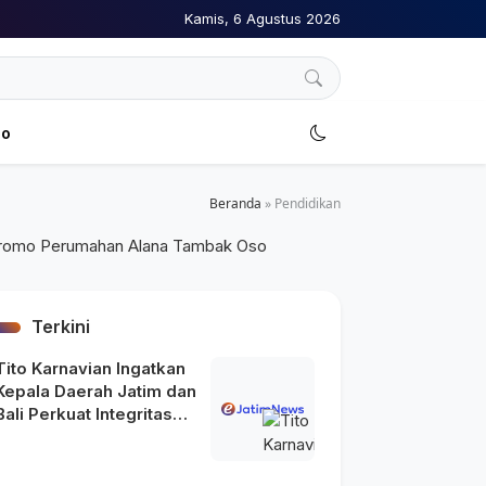
Kamis, 6 Agustus 2026
no
Beranda
»
Pendidikan
Terkini
Tito Karnavian Ingatkan
Kepala Daerah Jatim dan
Bali Perkuat Integritas
usai Maraknya OTT