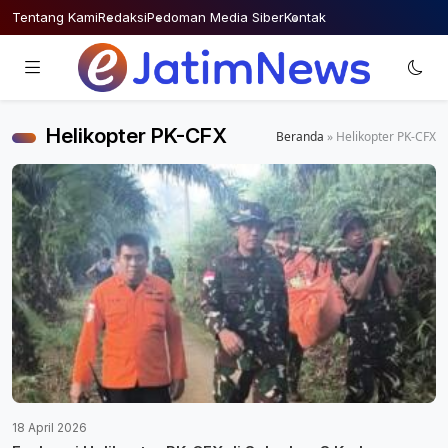
Skip
Tentang Kami
Redaksi
Pedoman Media Siber
Kontak
to
content
Helikopter PK-CFX
Beranda
»
Helikopter PK-CFX
18 April 2026