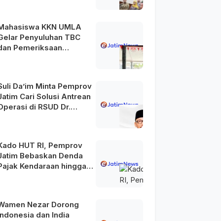
Mahasiswa KKN UMLA
Gelar Penyuluhan TBC
dan Pemeriksaan
Kesehatan Gratis di
Lamongan
Suli Da’im Minta Pemprov
Jatim Cari Solusi Antrean
Operasi di RSUD Dr.
Soetomo
Kado HUT RI, Pemprov
Jatim Bebaskan Denda
Pajak Kendaraan hingga
31 Agustus 2026
Wamen Nezar Dorong
Indonesia dan India