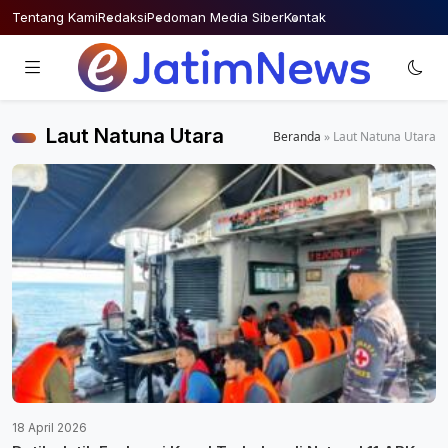
Skip
Tentang Kami
Redaksi
Pedoman Media Siber
Kontak
to
content
Laut Natuna Utara
Beranda
»
Laut Natuna Utara
18 April 2026