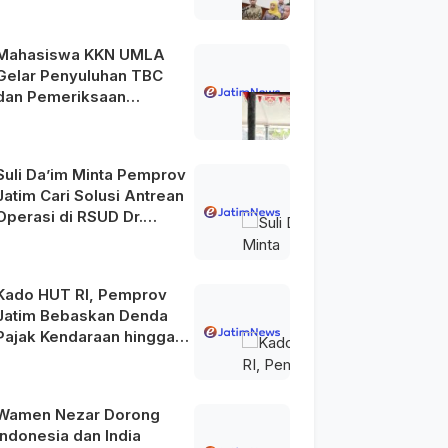
Mahasiswa KKN UMLA
Gelar Penyuluhan TBC
dan Pemeriksaan
Kesehatan Gratis di
Lamongan
Suli Da’im Minta Pemprov
Jatim Cari Solusi Antrean
Operasi di RSUD Dr.
Soetomo
Kado HUT RI, Pemprov
Jatim Bebaskan Denda
Pajak Kendaraan hingga
31 Agustus 2026
Wamen Nezar Dorong
Indonesia dan India