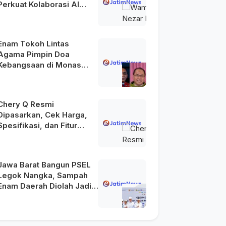
Perkuat Kolaborasi AI
Menuju Indonesia Emas
2045
Enam Tokoh Lintas
Agama Pimpin Doa
Kebangsaan di Monas
pada HUT Ke-81 RI
Chery Q Resmi
Dipasarkan, Cek Harga,
Spesifikasi, dan Fitur
Unggulannya
Jawa Barat Bangun PSEL
Legok Nangka, Sampah
Enam Daerah Diolah Jadi
Energi