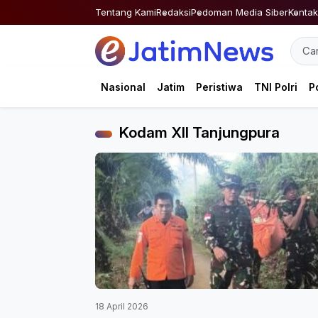
Skip
Tentang Kami
Redaksi
Pedoman Media Siber
Kontak
to
content
Nasional
Jatim
Peristiwa
TNI Polri
Po
Kodam XII Tanjungpura
18 April 2026