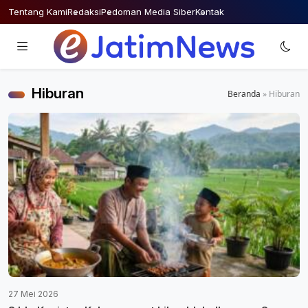
Skip
Tentang Kami
Redaksi
Pedoman Media Siber
Kontak
to
content
Hiburan
Beranda
»
Hiburan
27 Mei 2026