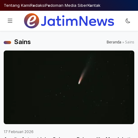
Skip
Tentang Kami
Redaksi
Pedoman Media Siber
Kontak
to
content
Sains
Beranda
»
Sains
17 Februari 2026