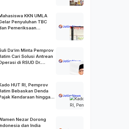
Mahasiswa KKN UMLA
Gelar Penyuluhan TBC
dan Pemeriksaan
Kesehatan Gratis di
Lamongan
Suli Da’im Minta Pemprov
Jatim Cari Solusi Antrean
Operasi di RSUD Dr.
Soetomo
Kado HUT RI, Pemprov
Jatim Bebaskan Denda
Pajak Kendaraan hingga
31 Agustus 2026
Wamen Nezar Dorong
Indonesia dan India