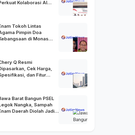
Perkuat Kolaborasi AI
Menuju Indonesia Emas
2045
Enam Tokoh Lintas
Agama Pimpin Doa
Kebangsaan di Monas
pada HUT Ke-81 RI
Chery Q Resmi
Dipasarkan, Cek Harga,
Spesifikasi, dan Fitur
Unggulannya
Jawa Barat Bangun PSEL
Legok Nangka, Sampah
Enam Daerah Diolah Jadi
Energi