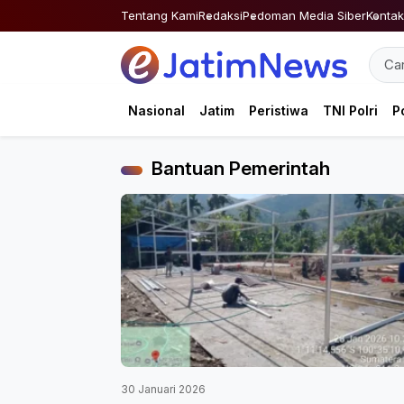
Skip
Tentang Kami
Redaksi
Pedoman Media Siber
Kontak
to
content
Nasional
Jatim
Peristiwa
TNI Polri
Po
Bantuan Pemerintah
30 Januari 2026