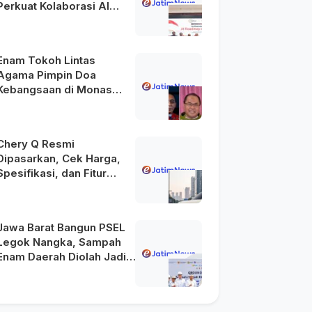
Perkuat Kolaborasi AI
Menuju Indonesia Emas
2045
Enam Tokoh Lintas
Agama Pimpin Doa
Kebangsaan di Monas
pada HUT Ke-81 RI
Chery Q Resmi
Dipasarkan, Cek Harga,
Spesifikasi, dan Fitur
Unggulannya
Jawa Barat Bangun PSEL
Legok Nangka, Sampah
Enam Daerah Diolah Jadi
Energi