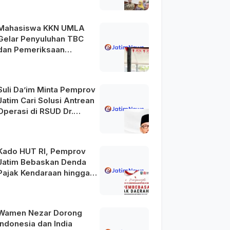
Mahasiswa KKN UMLA
Gelar Penyuluhan TBC
dan Pemeriksaan
Kesehatan Gratis di
Lamongan
Suli Da’im Minta Pemprov
Jatim Cari Solusi Antrean
Operasi di RSUD Dr.
Soetomo
Kado HUT RI, Pemprov
Jatim Bebaskan Denda
Pajak Kendaraan hingga
31 Agustus 2026
Wamen Nezar Dorong
Indonesia dan India