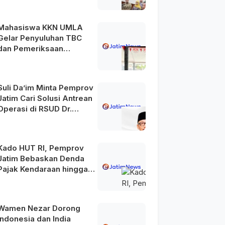
Mahasiswa KKN UMLA
Gelar Penyuluhan TBC
dan Pemeriksaan
Kesehatan Gratis di
Lamongan
Suli Da’im Minta Pemprov
Jatim Cari Solusi Antrean
Operasi di RSUD Dr.
Soetomo
Kado HUT RI, Pemprov
Jatim Bebaskan Denda
Pajak Kendaraan hingga
31 Agustus 2026
Wamen Nezar Dorong
Indonesia dan India