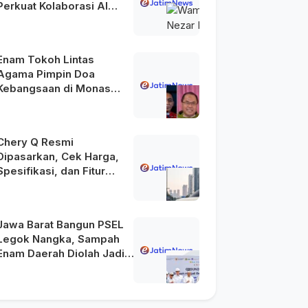
Perkuat Kolaborasi AI
Menuju Indonesia Emas
2045
Enam Tokoh Lintas
Agama Pimpin Doa
Kebangsaan di Monas
pada HUT Ke-81 RI
Chery Q Resmi
Dipasarkan, Cek Harga,
Spesifikasi, dan Fitur
Unggulannya
Jawa Barat Bangun PSEL
Legok Nangka, Sampah
Enam Daerah Diolah Jadi
Energi