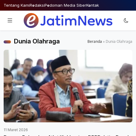
Skip
Tentang Kami
Redaksi
Pedoman Media Siber
Kontak
to
content
Dunia Olahraga
Beranda
»
Dunia Olahraga
11 Maret 2026