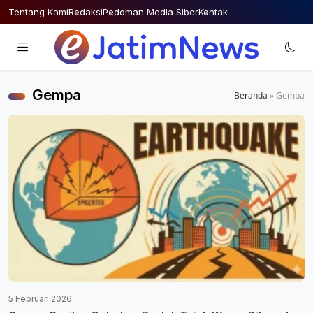
Skip
Tentang Kami
Redaksi
Pedoman Media Siber
Kontak
to
content
Gempa
Beranda
»
Gempa
5 Februari 2026