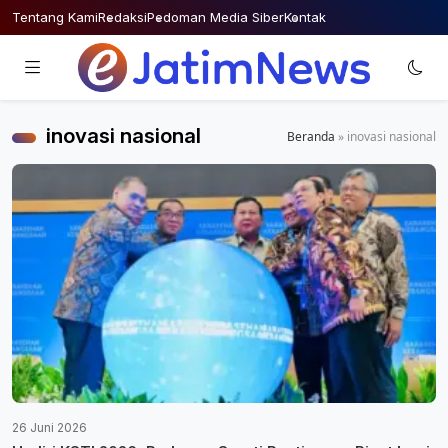
Skip
Tentang Kami
Redaksi
Pedoman Media Siber
Kontak
to
content
inovasi nasional
Beranda
»
inovasi nasional
26 Juni 2026