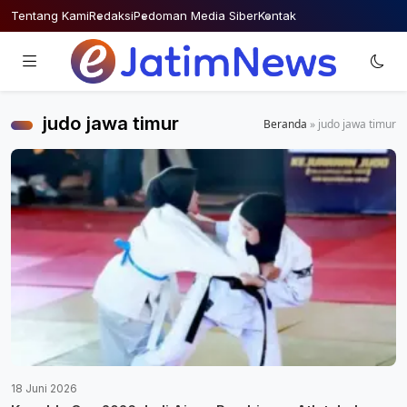
Skip
Tentang Kami
Redaksi
Pedoman Media Siber
Kontak
to
content
judo jawa timur
Beranda
»
judo jawa timur
18 Juni 2026