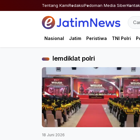
Skip
Tentang Kami
Redaksi
Pedoman Media Siber
Kontak
to
content
Nasional
Jatim
Peristiwa
TNI Polri
Po
lemdiklat polri
18 Juni 2026