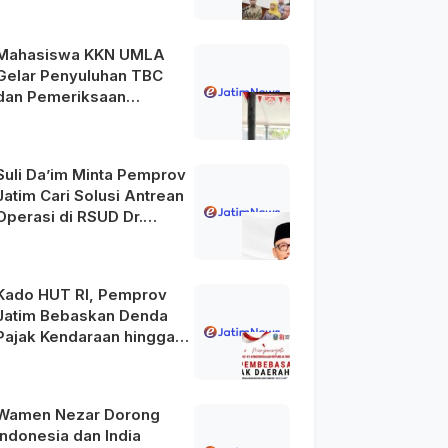
Mahasiswa KKN UMLA
Gelar Penyuluhan TBC
dan Pemeriksaan
Kesehatan Gratis di
Lamongan
Suli Da’im Minta Pemprov
Jatim Cari Solusi Antrean
Operasi di RSUD Dr.
Soetomo
Kado HUT RI, Pemprov
Jatim Bebaskan Denda
Pajak Kendaraan hingga
31 Agustus 2026
Wamen Nezar Dorong
Indonesia dan India