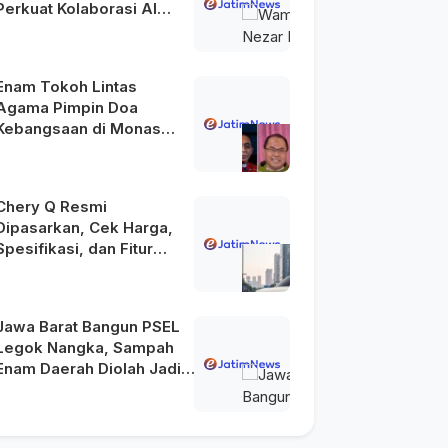
Perkuat Kolaborasi AI
Menuju Indonesia Emas
2045
Enam Tokoh Lintas
Agama Pimpin Doa
Kebangsaan di Monas
pada HUT Ke-81 RI
Chery Q Resmi
Dipasarkan, Cek Harga,
Spesifikasi, dan Fitur
Unggulannya
Jawa Barat Bangun PSEL
Legok Nangka, Sampah
Enam Daerah Diolah Jadi
Energi