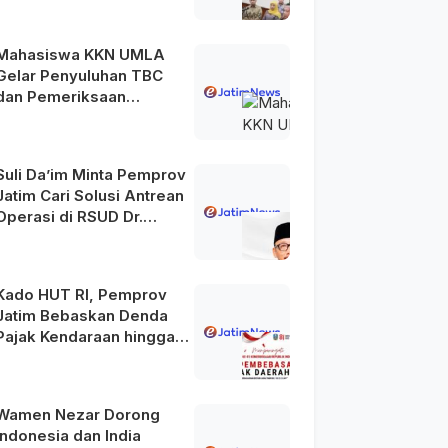
Mahasiswa KKN UMLA
Gelar Penyuluhan TBC
dan Pemeriksaan
Kesehatan Gratis di
Lamongan
Suli Da’im Minta Pemprov
Jatim Cari Solusi Antrean
Operasi di RSUD Dr.
Soetomo
Kado HUT RI, Pemprov
Jatim Bebaskan Denda
Pajak Kendaraan hingga
31 Agustus 2026
Wamen Nezar Dorong
Indonesia dan India