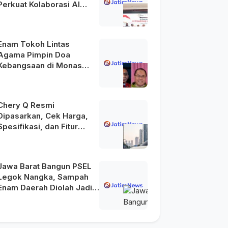
Perkuat Kolaborasi AI
Menuju Indonesia Emas
2045
Enam Tokoh Lintas
Agama Pimpin Doa
Kebangsaan di Monas
pada HUT Ke-81 RI
Chery Q Resmi
Dipasarkan, Cek Harga,
Spesifikasi, dan Fitur
Unggulannya
Jawa Barat Bangun PSEL
Legok Nangka, Sampah
Enam Daerah Diolah Jadi
Energi