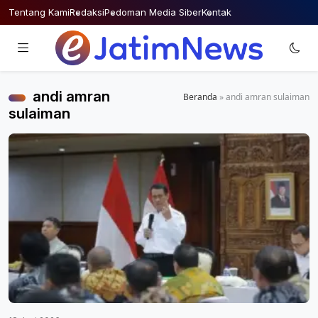
Skip
Tentang Kami
Redaksi
Pedoman Media Siber
Kontak
to
content
andi amran
Beranda
»
andi amran sulaiman
sulaiman