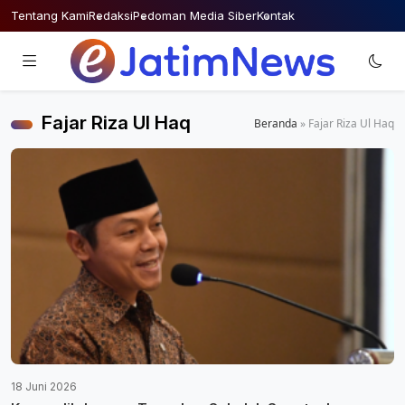
Skip
Tentang Kami
Redaksi
Pedoman Media Siber
Kontak
to
content
Fajar Riza Ul Haq
Beranda
»
Fajar Riza Ul Haq
18 Juni 2026