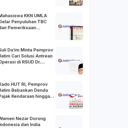
Mahasiswa KKN UMLA
Gelar Penyuluhan TBC
dan Pemeriksaan
Kesehatan Gratis di
Lamongan
Suli Da’im Minta Pemprov
Jatim Cari Solusi Antrean
Operasi di RSUD Dr.
Soetomo
Kado HUT RI, Pemprov
Jatim Bebaskan Denda
Pajak Kendaraan hingga
31 Agustus 2026
Wamen Nezar Dorong
Indonesia dan India