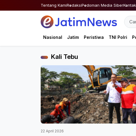
Skip
Tentang Kami
Redaksi
Pedoman Media Siber
Kontak
to
content
Nasional
Jatim
Peristiwa
TNI Polri
Po
Kali Tebu
22 April 2026