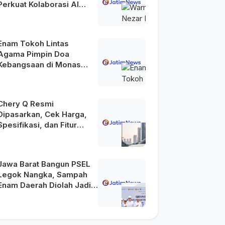
Perkuat Kolaborasi AI
Menuju Indonesia Emas
2045
Enam Tokoh Lintas
Agama Pimpin Doa
Kebangsaan di Monas
pada HUT Ke-81 RI
Chery Q Resmi
Dipasarkan, Cek Harga,
Spesifikasi, dan Fitur
Unggulannya
Jawa Barat Bangun PSEL
Legok Nangka, Sampah
Enam Daerah Diolah Jadi
Energi