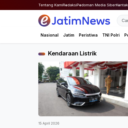
Skip
Tentang Kami
Redaksi
Pedoman Media Siber
Kontak
to
content
Nasional
Jatim
Peristiwa
TNI Polri
Po
Kendaraan Listrik
15 April 2026