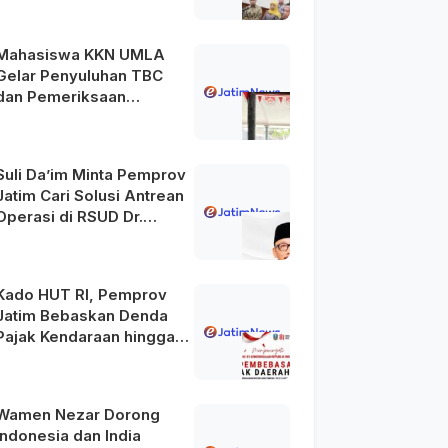
Mahasiswa KKN UMLA
Gelar Penyuluhan TBC
dan Pemeriksaan
Kesehatan Gratis di
Lamongan
Suli Da’im Minta Pemprov
Jatim Cari Solusi Antrean
Operasi di RSUD Dr.
Soetomo
Kado HUT RI, Pemprov
Jatim Bebaskan Denda
Pajak Kendaraan hingga
31 Agustus 2026
Wamen Nezar Dorong
Indonesia dan India