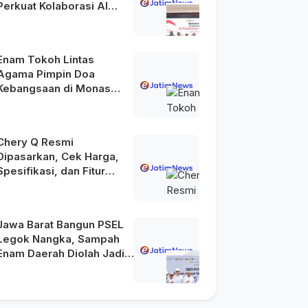
Perkuat Kolaborasi AI
Menuju Indonesia Emas
2045
Enam Tokoh Lintas
Agama Pimpin Doa
Kebangsaan di Monas
pada HUT Ke-81 RI
Chery Q Resmi
Dipasarkan, Cek Harga,
Spesifikasi, dan Fitur
Unggulannya
Jawa Barat Bangun PSEL
Legok Nangka, Sampah
Enam Daerah Diolah Jadi
Energi