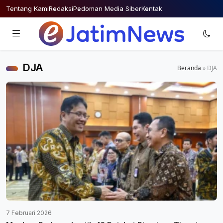
Skip
Tentang Kami
Redaksi
Pedoman Media Siber
Kontak
to
content
DJA
Beranda
»
DJA
7 Februari 2026