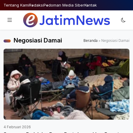
Skip
Tentang Kami
Redaksi
Pedoman Media Siber
Kontak
to
content
Negosiasi Damai
Beranda
»
Negosiasi Damai
4 Februari 2026