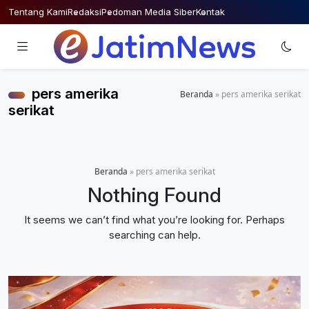
Skip
Tentang Kami
Redaksi
Pedoman Media Siber
Kontak
to
content
pers amerika
Beranda
»
pers amerika serikat
serikat
Beranda
»
pers amerika serikat
Nothing Found
It seems we can’t find what you’re looking for. Perhaps
searching can help.