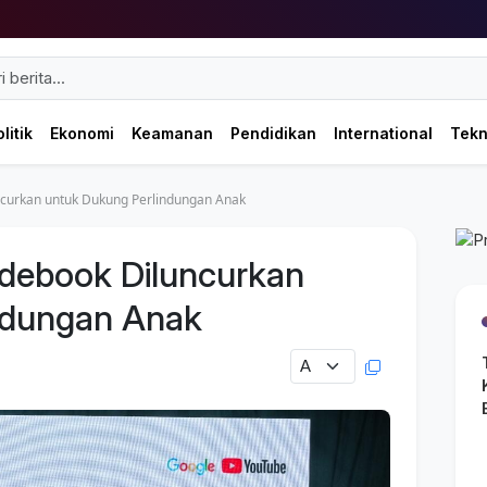
litik
Ekonomi
Keamanan
Pendidikan
International
Tek
uncurkan untuk Dukung Perlindungan Anak
uidebook Diluncurkan
ndungan Anak