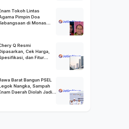
2045
Enam Tokoh Lintas
Agama Pimpin Doa
Kebangsaan di Monas
pada HUT Ke-81 RI
Chery Q Resmi
Dipasarkan, Cek Harga,
Spesifikasi, dan Fitur
Unggulannya
Jawa Barat Bangun PSEL
Legok Nangka, Sampah
Enam Daerah Diolah Jadi
Energi