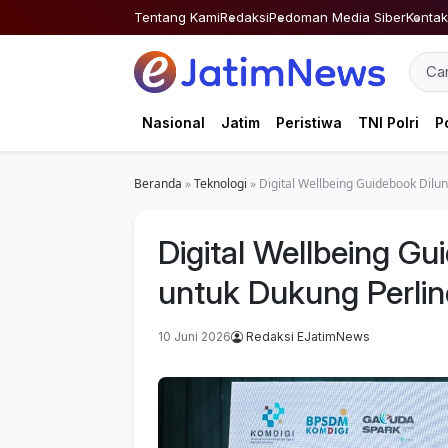
Skip
Tentang Kami
Redaksi
Pedoman Media Siber
Kontak
to
content
Nasional
Jatim
Peristiwa
TNI Polri
Po
Beranda
»
Teknologi
»
Digital Wellbeing Guidebook Dil
Digital Wellbeing G
untuk Dukung Perli
10 Juni 2026
Redaksi EJatimNews