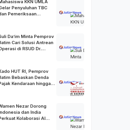
Mahasiswa KKN UMLA
Gelar Penyuluhan TBC
dan Pemeriksaan
Kesehatan Gratis di
Lamongan
Suli Da’im Minta Pemprov
Jatim Cari Solusi Antrean
Operasi di RSUD Dr.
Soetomo
Kado HUT RI, Pemprov
Jatim Bebaskan Denda
Pajak Kendaraan hingga
31 Agustus 2026
Wamen Nezar Dorong
Indonesia dan India
Perkuat Kolaborasi AI
Menuju Indonesia Emas