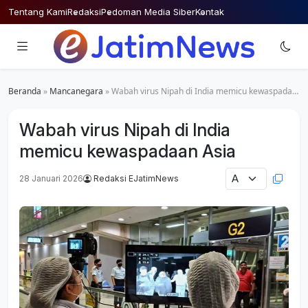
Skip
Tentang Kami
Redaksi
Pedoman Media Siber
Kontak
to
content
Beranda
»
Mancanegara
»
Wabah virus Nipah di India memicu kewaspadaan Asia
Wabah virus Nipah di India
memicu kewaspadaan Asia
28 Januari 2026
Redaksi EJatimNews