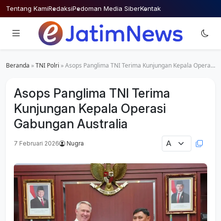
Skip
Tentang Kami
Redaksi
Pedoman Media Siber
Kontak
to
content
Beranda
»
TNI Polri
»
Asops Panglima TNI Terima Kunjungan Kepala Operasi Gabungan Australia
Asops Panglima TNI Terima
Kunjungan Kepala Operasi
Gabungan Australia
7 Februari 2026
Nugra