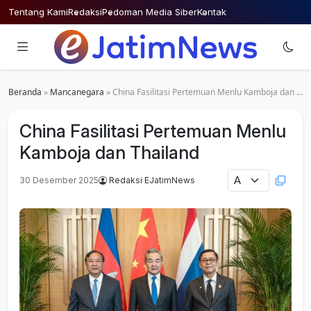
Skip
Tentang Kami
Redaksi
Pedoman Media Siber
Kontak
to
content
Beranda
»
Mancanegara
»
China Fasilitasi Pertemuan Menlu Kamboja dan Thailand
China Fasilitasi Pertemuan Menlu
Kamboja dan Thailand
30 Desember 2025
Redaksi EJatimNews