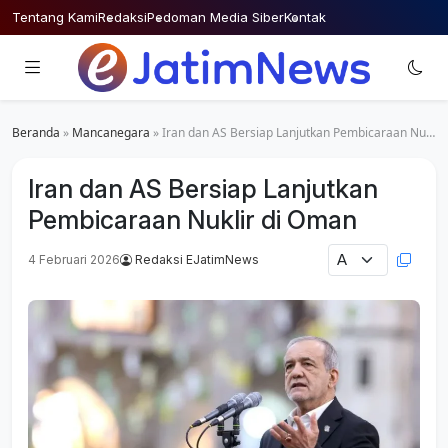
Skip
Tentang Kami
Redaksi
Pedoman Media Siber
Kontak
to
content
Beranda
»
Mancanegara
»
Iran dan AS Bersiap Lanjutkan Pembicaraan Nuklir di Oman
Iran dan AS Bersiap Lanjutkan
Pembicaraan Nuklir di Oman
4 Februari 2026
Redaksi EJatimNews