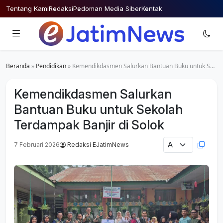
Skip
Tentang Kami
Redaksi
Pedoman Media Siber
Kontak
to
content
Beranda
»
Pendidikan
»
Kemendikdasmen Salurkan Bantuan Buku untuk Sekolah Terdampak Banjir di Solok
Kemendikdasmen Salurkan
Bantuan Buku untuk Sekolah
Terdampak Banjir di Solok
7 Februari 2026
Redaksi EJatimNews