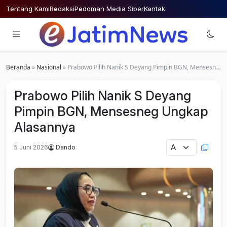
Skip
Tentang Kami
Redaksi
Pedoman Media Siber
Kontak
to
content
Beranda
»
Nasional
»
Prabowo Pilih Nanik S Deyang Pimpin BGN, Mensesneg Ungkap Alasannya
Prabowo Pilih Nanik S Deyang
Pimpin BGN, Mensesneg Ungkap
Alasannya
5 Juni 2026
Dando