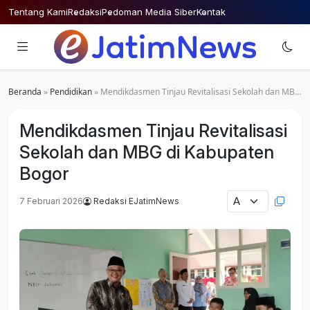
Skip
Tentang Kami
Redaksi
Pedoman Media Siber
Kontak
to
content
Beranda
»
Pendidikan
»
Mendikdasmen Tinjau Revitalisasi Sekolah dan MBG di Kabupaten Bogor
Mendikdasmen Tinjau Revitalisasi
Sekolah dan MBG di Kabupaten
Bogor
7 Februari 2026
Redaksi EJatimNews