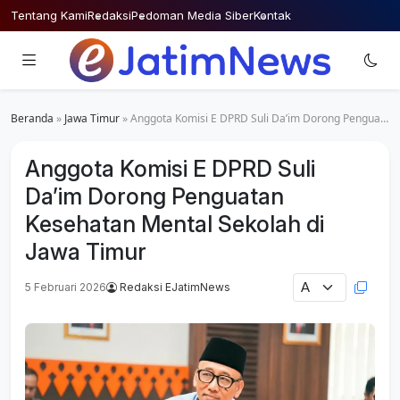
Skip
Tentang Kami
Redaksi
Pedoman Media Siber
Kontak
to
content
Beranda
»
Jawa Timur
»
Anggota Komisi E DPRD Suli Da’im Dorong Penguatan Kesehatan Mental Sekolah di Jawa Timur
Anggota Komisi E DPRD Suli
Da’im Dorong Penguatan
Kesehatan Mental Sekolah di
Jawa Timur
5 Februari 2026
Redaksi EJatimNews